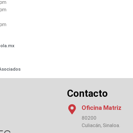
0pm
0pm
0pm
ola.mx
Asociados
Contacto
Oficina Matriz
80200
Culiacán, Sinaloa.